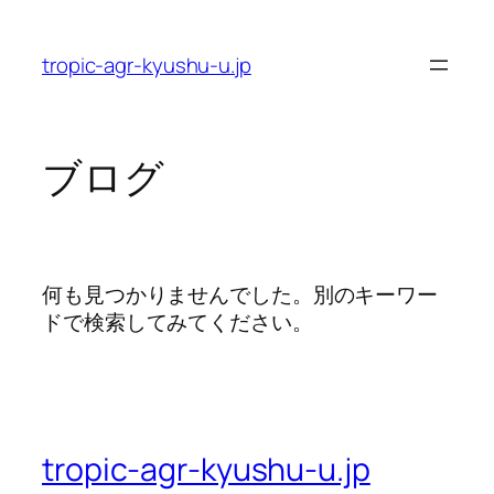
内
容
tropic-agr-kyushu-u.jp
を
ス
キ
ッ
ブログ
プ
何も見つかりませんでした。別のキーワー
ドで検索してみてください。
tropic-agr-kyushu-u.jp